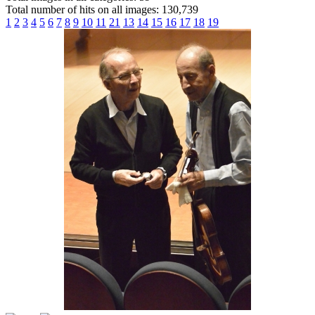
Total number of hits on all images: 130,739
1
2
3
4
5
6
7
8
9
10
11
21
13
14
15
16
17
18
19