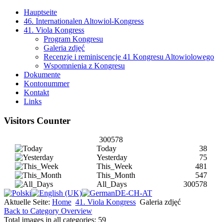
Hauptseite
46. Internationalen Altowiol-Kongress
41. Viola Kongress
Program Kongresu
Galeria zdjęć
Recenzje i reminiscencje 41 Kongresu Altowiolowego
Wspomnienia z Kongresu
Dokumente
Kontonummer
Kontakt
Links
Visitors Counter
300578
Today
38
Yesterday
75
This_Week
481
This_Month
547
All_Days
300578
Aktuelle Seite:
Home
41. Viola Kongress
Galeria zdjęć
Back to Category Overview
Total images in all categories: 59