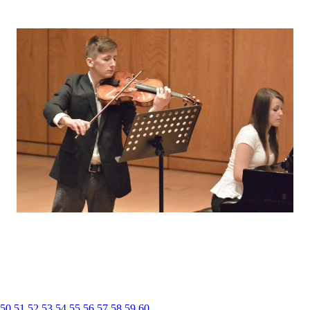
50
51
52
53
54
55
56
57
58
59
60