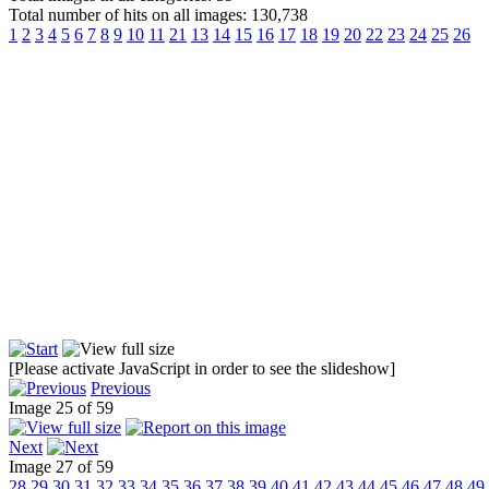
Total number of hits on all images: 130,738
1
2
3
4
5
6
7
8
9
10
11
21
13
14
15
16
17
18
19
20
22
23
24
25
26
[Please activate JavaScript in order to see the slideshow]
Previous
Image 25 of 59
Next
Image 27 of 59
28
29
30
31
32
33
34
35
36
37
38
39
40
41
42
43
44
45
46
47
48
49