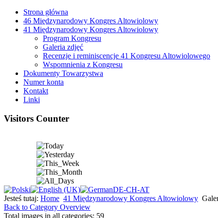
Strona główna
46 Międzynarodowy Kongres Altowiolowy
41 Międzynarodowy Kongres Altowiolowy
Program Kongresu
Galeria zdjęć
Recenzje i reminiscencje 41 Kongresu Altowiolowego
Wspomnienia z Kongresu
Dokumenty Towarzystwa
Numer konta
Kontakt
Linki
Visitors Counter
Jesteś tutaj:
Home
41 Międzynarodowy Kongres Altowiolowy
Galer
Back to Category Overview
Total images in all categories: 59