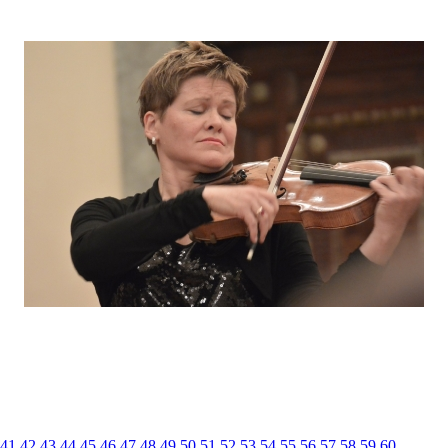
41
42
43
44
45
46
47
48
49
50
51
52
53
54
55
56
57
58
59
60