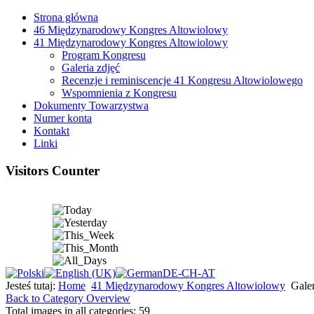
Strona główna
46 Międzynarodowy Kongres Altowiolowy
41 Międzynarodowy Kongres Altowiolowy
Program Kongresu
Galeria zdjęć
Recenzje i reminiscencje 41 Kongresu Altowiolowego
Wspomnienia z Kongresu
Dokumenty Towarzystwa
Numer konta
Kontakt
Linki
Visitors Counter
Jesteś tutaj:
Home
41 Międzynarodowy Kongres Altowiolowy
Galer
Back to Category Overview
Total images in all categories: 59