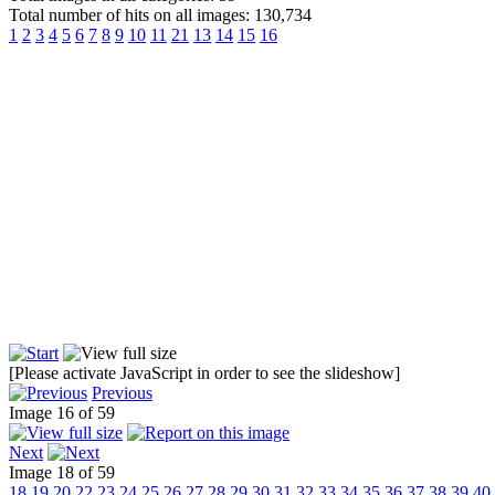
Total number of hits on all images: 130,734
1
2
3
4
5
6
7
8
9
10
11
21
13
14
15
16
[Please activate JavaScript in order to see the slideshow]
Previous
Image 16 of 59
Next
Image 18 of 59
18
19
20
22
23
24
25
26
27
28
29
30
31
32
33
34
35
36
37
38
39
40